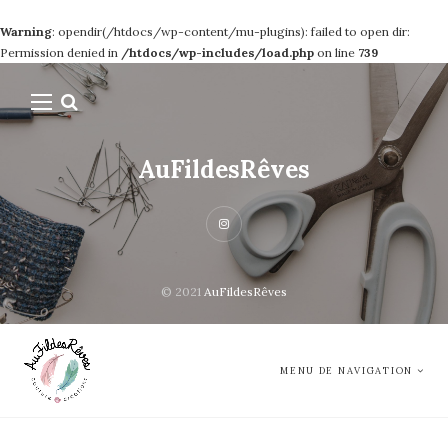
Warning
: opendir(/htdocs/wp-content/mu-plugins): failed to open dir:
Permission denied in
/htdocs/wp-includes/load.php
on line
739
AuFildesRêves
© 2021
AuFildesRêves
MENU DE NAVIGATION