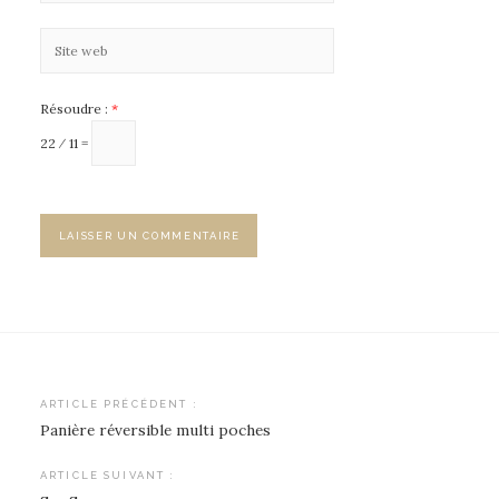
Résoudre :
*
22 ⁄ 11 =
Navigation
ARTICLE PRÉCÉDENT :
Panière réversible multi poches
de
l’article
ARTICLE SUIVANT :